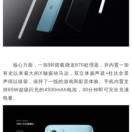
核心方面，一加9R搭载骁龙870处理器，并内置一加
有史以来最大的X轴振动马达，双立体扬声器+杜比全景
声得以保留，保持了一线的游戏和影音体验。手机内置支
持65W超级闪充的4500mAh电池，30分钟即可完全充满
电量。