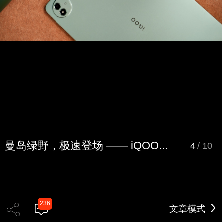
曼岛绿野，极速登场 —— iQOO...
4
/
10
236
文章模式