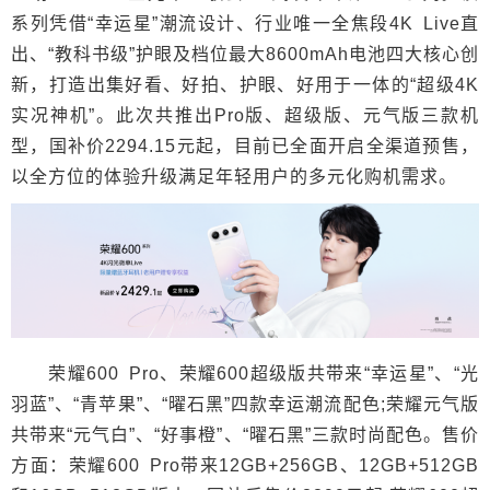
系列凭借“幸运星”潮流设计、行业唯一全焦段4K Live直
出、“教科书级”护眼及档位最大8600mAh电池四大核心创
新，打造出集好看、好拍、护眼、好用于一体的“超级4K
实况神机”。此次共推出Pro版、超级版、元气版三款机
型，国补价2294.15元起，目前已全面开启全渠道预售，
以全方位的体验升级满足年轻用户的多元化购机需求。
荣耀600 Pro、荣耀600超级版共带来“幸运星”、“光
羽蓝”、“青苹果”、“曜石黑”四款幸运潮流配色;荣耀元气版
共带来“元气白”、“好事橙”、“曜石黑”三款时尚配色。售价
方面：荣耀600 Pro带来12GB+256GB、12GB+512GB