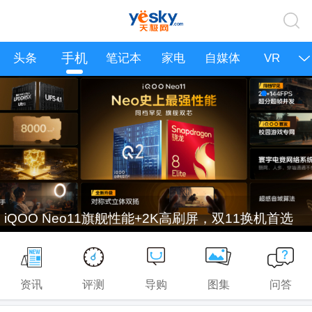
手机
头条
笔记本
家电
自媒体
VR
iQOO Neo11旗舰性能+2K高刷屏，双11换机首选
资讯
评测
导购
图集
问答