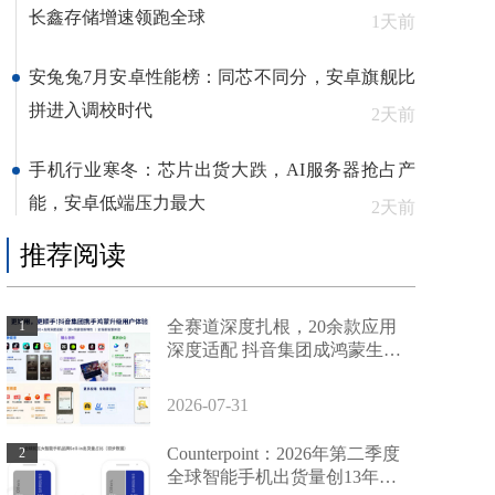
长鑫存储增速领跑全球
1天前
安兔兔7月安卓性能榜：同芯不同分，安卓旗舰比
拼进入调校时代
2天前
手机行业寒冬：芯片出货大跌，AI服务器抢占产
能，安卓低端压力最大
2天前
推荐阅读
全赛道深度扎根，20余款应用
1
深度适配 抖音集团成鸿蒙生态
共建标杆
2026-07-31
Counterpoint：2026年第二季度
2
全球智能手机出货量创13年来