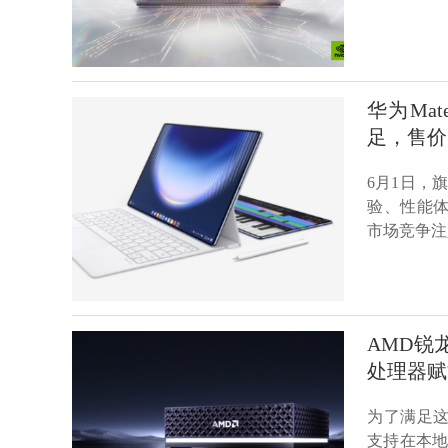
华为Mat
足，售价5
6月1日，旗
验、性能体
市场竞争注
AMD锐龙
处理器赋
为了满足这
支持在本地