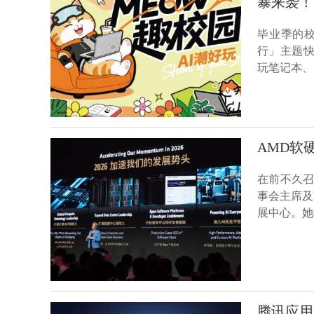
暴来袭！
毕业季的校园
行」主题快
玩笔记本、
AMD软
在前不久召开的
事会主席及
展中心。她
腾讯应用