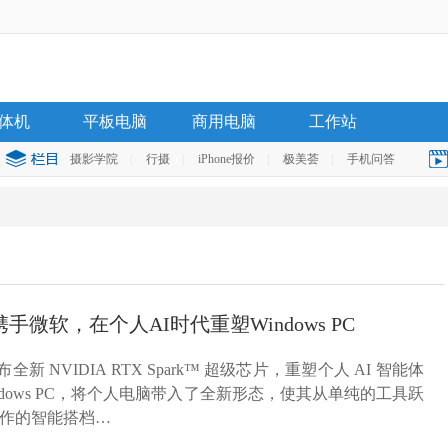
体机
平板电脑
商用电脑
工作站
摄影学院
|
行摄
|
iPhone报价
|
极美荟
|
手机问答
A携手微软，在个人AI时代重塑Windows PC
发布全新 NVIDIA RTX Spark™ 超级芯片，重塑个人 AI 智能体
indows PC，将个人电脑带入了全新形态，使其从单纯的工具跃
作的智能搭档…