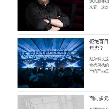
通总裁兼C
来看，这次
拒绝盲目堆料 戴尔科技如何用“端到端
焦虑？
戴尔科技
全栈架构
准的产品点
面向多元