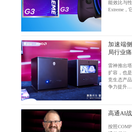
能效比与性能
Extre
加速端侧
局行业痛
雷神推出塔
扩容，也是
竞生态产品
争力提升…
高通AI
按照COM