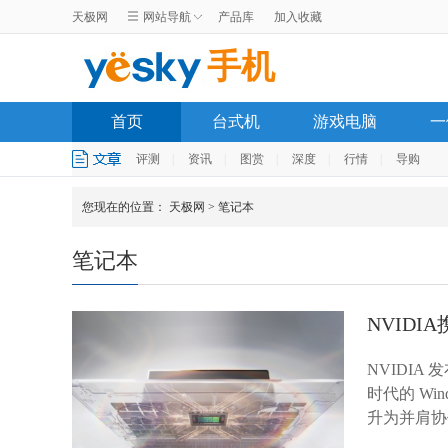
天极网
网站导航
产品库
加入收藏
手机
首页
台式机
游戏电脑
一
评测
|
资讯
|
图赏
|
深度
|
行情
|
导购
您现在的位置：
天极网
>
笔记本
笔记本
NVIDI
NVIDIA 
时代的 W
升为并肩协