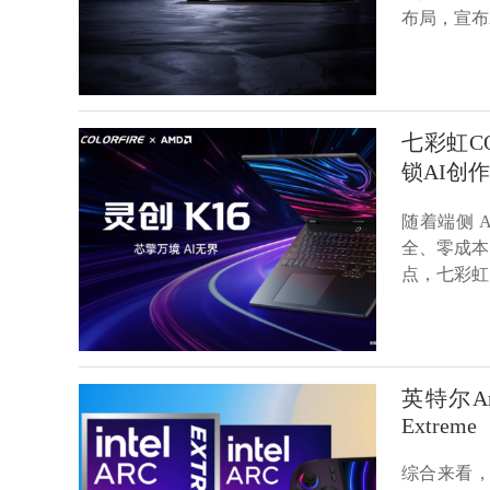
布局，宣布AM
七彩虹CO
锁AI创
随着端侧 
全、零成本 
点，七彩虹 
英特尔Ar
Extreme
综合来看，