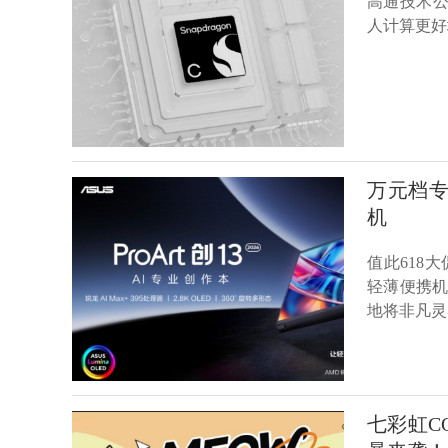
高通技术公
人计算更好
万元档专业
机
值此618大
轻薄便携机
地将非凡灵
七彩虹C