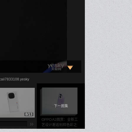
i7833108.yesky
下一图集
8/13
9/13
10/
OPPO A2图赏：全新工
艺设计邂逅别样色彩之
美