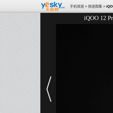
手机频道
>
频道图集
>
iQ
iQOO 