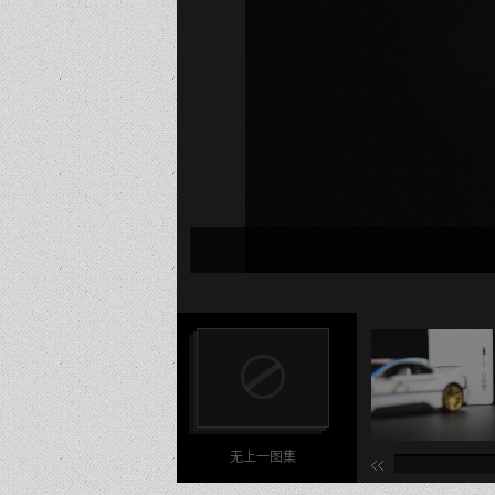
3/13
4/13
无上一图集