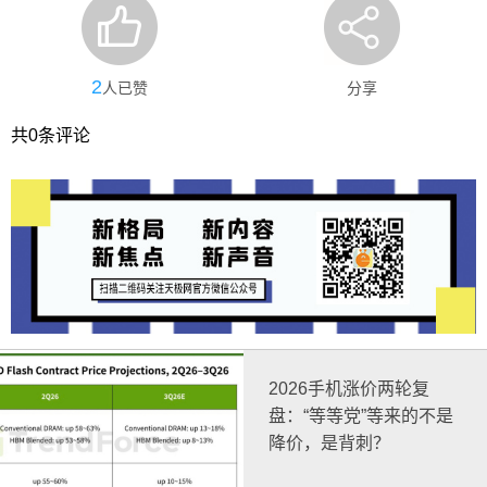
2
人已赞
分享
共
0
条评论
2026手机涨价两轮复
盘：“等等党”等来的不是
降价，是背刺？