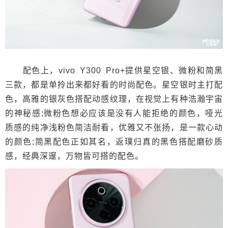
配色上，vivo Y300 Pro+提供星空银、微粉和简黑
三款，都是单拎出来都好看的时尚配色。星空银时主打配
色，高雅的银灰色搭配动感纹理，在视觉上有种浩瀚宇宙
的神秘感;微粉色想必应该是没有人能拒绝的颜色，哑光
质感的纯净浅粉色简洁耐看，优雅又不张扬，是一款心动
的颜色;简黑配色正如其名，返璞归真的黑色搭配磨砂质
感，经典深邃，万物皆可搭的配色。