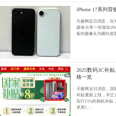
iPhone 17
天极网近日消息，在X平
媒体分享一张疑似iP
备的摄像头为横向放
2025数码3C补
格一览
天极网近日消息，国
补贴重新上线，并正
实行15%的购机补贴
享用1…