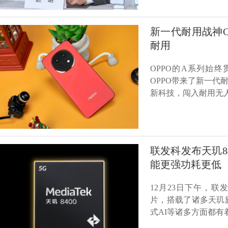
新一代耐用战神OP
耐用
OPPO的A系列始
OPPO带来了新一代耐用
新科技，闯入耐用无
联发科发布天玑8
能更强功耗更低
12月23日下午，联
片，搭载了诸多天玑
式AI等诸多方面都