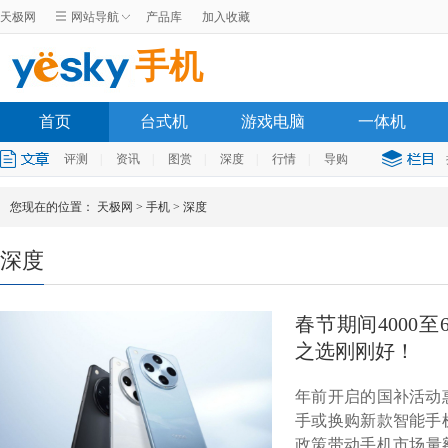
天极网
网站导航
产品库
加入收藏
手机
首页
台式机
游戏电脑
一体机
评测
|
资讯
|
图赏
|
深度
|
行情
|
导购
您现在的位置：
天极网
>
手机
>
深度
深度
春节期间4000至
之选刚刚好！
年前开启的国补活动
手或换购新款智能手
政策带动手机市场量额齐