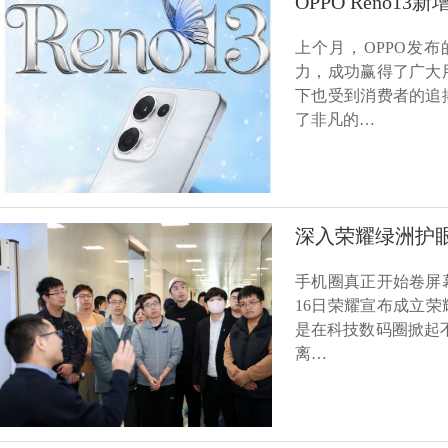
OPPO Reno
上个月，OPPO发布
力，成功赢得了广大
下也受到消费者的追
了非凡的…
深入荣耀绿洲护
手机圈真正开始卷屏幕
16日荣耀宣布成立
是在科技数码圈掀起
离…