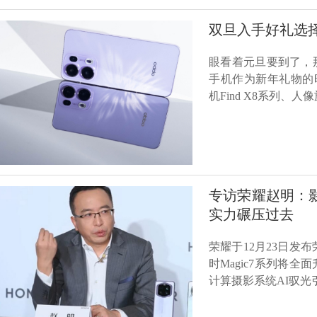
双旦入手好礼选择
眼看着元旦要到了，
手机作为新年礼物的
机Find X8系列、人
专访荣耀赵明：
实力碾压过去
荣耀于12月23日发布
时Magic7系列将
计算摄影系统AI驭