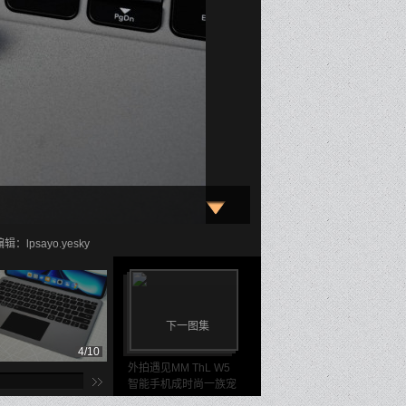
：lpsayo.yesky
下一图集
4/10
5/10
6/1
外拍遇见MM ThL W5
智能手机成时尚一族宠
儿