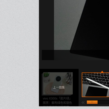
上一图集
vivo X300s「胶片绿」
图赏：解构绿色和银色
相机模组的拼接美学