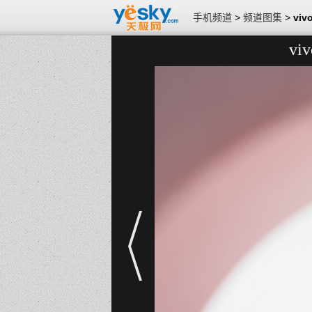
手机频道
>
频道图集
>
vi
v