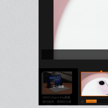
上一图集
OPPO Pad 4 Pro晨曦
微光图赏：黎明时分第
⼀缕阳光，柔和温暖