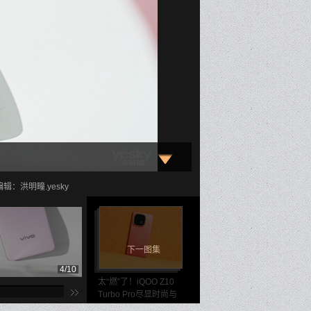
辑：洪明疃.yesky
下一图集
4/10
5/10
6/1
太“燃”了！iQOO Z10
Turbo Pro尽显时尚与
速度