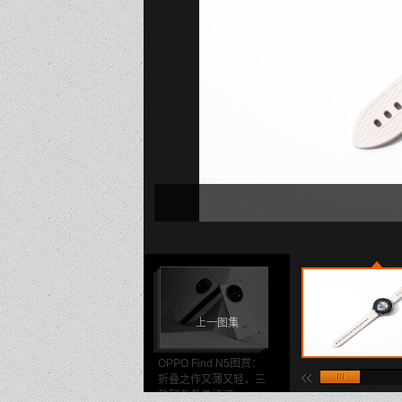
上一图集
OPPO Find N5图赏：
折叠之作又薄又轻，三
款配色各具格调