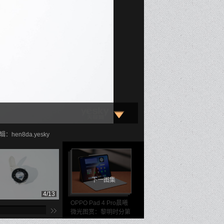
：hen8da.yesky
下一图集
4/13
5/13
6/1
OPPO Pad 4 Pro晨曦
微光图赏：黎明时分第
⼀缕阳光，柔和温暖