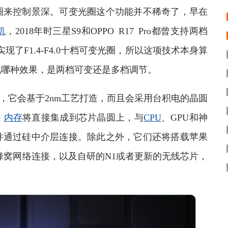
圈来控制景深。可变光圈这个功能并不稀奇了，早在
机
，2018年时三星S9和OPPO R17 Pro都曾支持两档
实现了F1.4-F4.0十档可变光圈，所以这项技术本身算
现哪种效果，是两档可变还是多档调节。
ro芯片，它会基于2nm工艺打造，而且会采用台积电的晶圆
，
内存
将直接集成到芯片晶圆上，与
CPU
、GPU和神
并通过硅中介层连接。除此之外，它们还将搭载苹果
TE蜂窝网络连接，以及自研的N1或者更新的无线芯片，