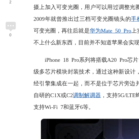
2
摄上加入可变光圈，用户可以用过调整光
2009年就曾推出过三档可变光圈镜头的
手
可变光圈，再往后就是
华为Mate 50 Pro
上
0
不上什么新东西，目前并不知道苹果会实
iPhone 18 Pro系列将搭载A20 P
级多芯片模块封装技术，通过这种新设计
经引擎集成在一起，而不是位于芯片旁边
自研的C1X或C2
调制解调器
，支持5G/L
支持Wi-Fi 7和蓝牙6等。