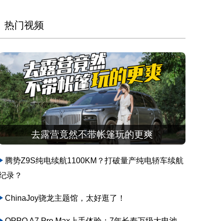
热门视频
去露营竟然不带帐篷玩的更爽
腾势Z9S纯电续航1100KM？打破量产纯电轿车续航
纪录？
ChinaJoy骁龙主题馆，太好逛了！
OPPO A7 Pro Max上手体验：7年长寿万级大电池