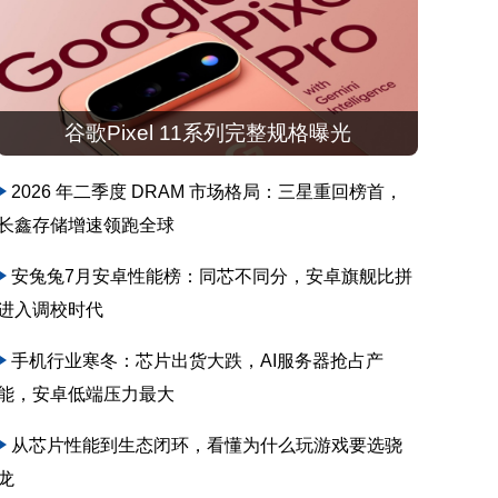
谷歌Pixel 11系列完整规格曝光
2026 年二季度 DRAM 市场格局：三星重回榜首，
长鑫存储增速领跑全球
安兔兔7月安卓性能榜：同芯不同分，安卓旗舰比拼
进入调校时代
手机行业寒冬：芯片出货大跌，AI服务器抢占产
能，安卓低端压力最大
从芯片性能到生态闭环，看懂为什么玩游戏要选骁
龙