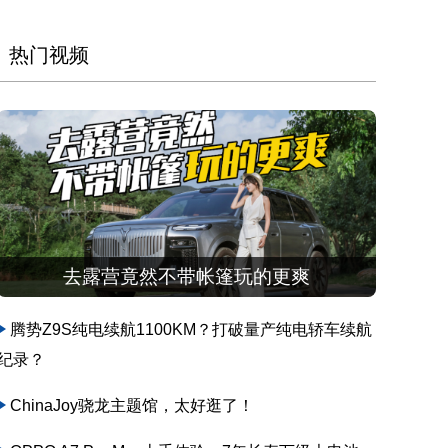
热门视频
去露营竟然不带帐篷玩的更爽
腾势Z9S纯电续航1100KM？打破量产纯电轿车续航
纪录？
ChinaJoy骁龙主题馆，太好逛了！