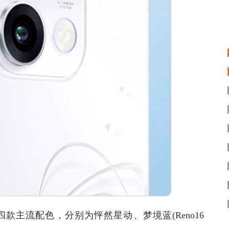
主流配色，分别为怦然星动、梦境蓝(Reno16