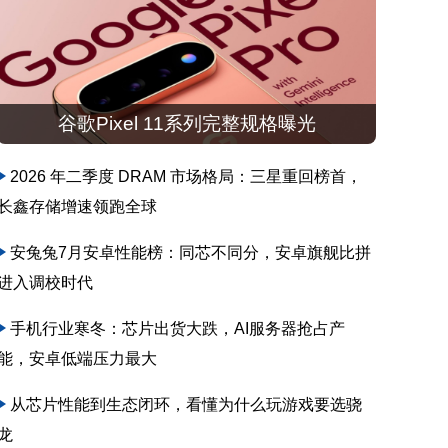
谷歌Pixel 11系列完整规格曝光
2026 年二季度 DRAM 市场格局：三星重回榜首，
长鑫存储增速领跑全球
安兔兔7月安卓性能榜：同芯不同分，安卓旗舰比拼
进入调校时代
手机行业寒冬：芯片出货大跌，AI服务器抢占产
能，安卓低端压力最大
从芯片性能到生态闭环，看懂为什么玩游戏要选骁
龙