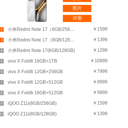
图片
评测
￥1599
小米Redmi Note 17（8GB/256GB）
2
￥1399
小米Redmi Note 17（8GB/128GB）
3
￥1299
小米Redmi Note 17(6GB/128GB)
4
￥10999
vivo X Fold6 16GB+1TB
5
￥7999
vivo X Fold6 12GB+256GB
6
￥8999
vivo X Fold6 12GB+512GB
7
￥9999
vivo X Fold6 16GB+512GB
8
￥1599
iQOO Z11i(8GB/256GB)
9
￥1399
iQOO Z11i(8GB/128GB)
10