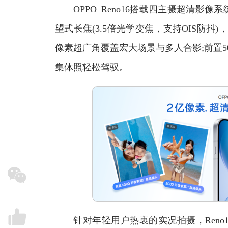
OPPO Reno16搭载四主摄超清影像系
望式长焦(3.5倍光学变焦，支持OIS防抖
像素超广角覆盖宏大场景与多人合影;前置5
集体照轻松驾驭。
针对年轻用户热衷的实况拍摄，Reno1