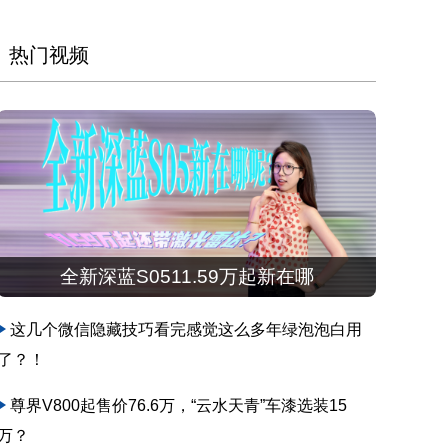
热门视频
全新深蓝S0511.59万起新在哪
这几个微信隐藏技巧看完感觉这么多年绿泡泡白用
了？！
尊界V800起售价76.6万，“云水天青”车漆选装15
万？