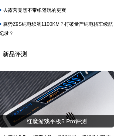
去露营竟然不带帐篷玩的更爽
腾势Z9S纯电续航1100KM？打破量产纯电轿车续航
纪录？
新品评测
红魔游戏平板5 Pro评测