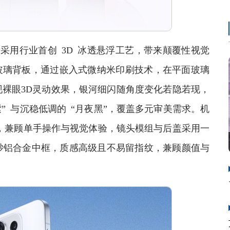
新采用行业首创 3D 冰透悬浮工艺，带来颠覆性视觉
玻璃背板，通过嵌入式微纳米印刷技术，在平面玻璃
裸眼3D灵动效果，银河细闪随角度变化若隐若现，
” 与沉稳低调的 “月夜黑”，覆盖多元审美需求。机
计，兼顾单手操作与视觉体验，镜头模组与后盖采用一
砂铝合金中框，质感高级且不易留指纹，兼顾颜值与