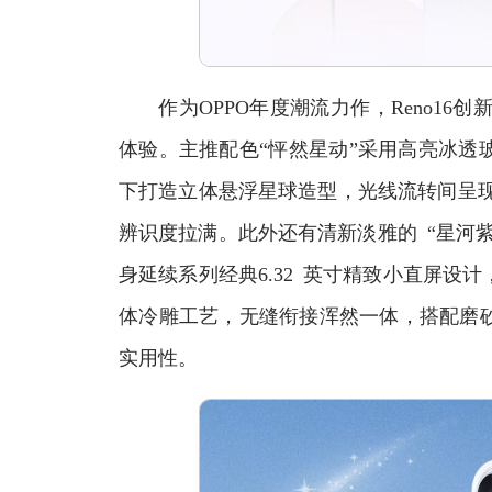
作为OPPO年度潮流力作，Reno16创
体验。主推配色“怦然星动”采用高亮冰透
下打造立体悬浮星球造型，光线流转间呈现
辨识度拉满。此外还有清新淡雅的 “星河紫
身延续系列经典6.32 英寸精致小直屏设
体冷雕工艺，无缝衔接浑然一体，搭配磨
实用性。