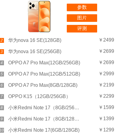
参数
图片
评测
￥2499
华为nova 16 SE(128GB)
2
￥2699
华为nova 16 SE(256GB)
3
￥2699
OPPO A7 Pro Max(12GB/256GB)
4
￥2999
OPPO A7 Pro Max(12GB/512GB)
5
￥2199
OPPO A7 Pro Max(8GB/128GB)
6
￥2299
OPPO K15（12GB/256GB）
7
￥1599
小米Redmi Note 17（8GB/256GB）
8
￥1399
小米Redmi Note 17（8GB/128GB）
9
￥1299
小米Redmi Note 17(6GB/128GB)
10