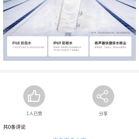
1
人已赞
分享
共
0
条评论