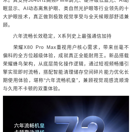
术。其支持3840Hz高频PWM调光、硬件级低蓝光、AI助
眠显示、AI动态离焦护眼、类自然光护眼等行业领先的十
大护眼技术，真正做到极致视觉享受与全天候眼部舒适兼
顾。
六年流畅长效稳定，X系列史上最强通信加持
荣耀X80 Pro Max重视用户核心需求，带来丝毫不
偏科的全方位越级体验，成就真正全能耐用王。新品搭载
荣耀蜂鸟架构，从底层简化操作逻辑，通过短视频畅播引
擎实现即时流畅，搭配智能清理储存空间碎片能力优化长
期使用体验，堪称“六年流畅机皇”，兼顾视觉观感流顺滑
与久用不卡顿的双重体验。