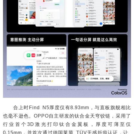
合上时Find N5厚度仅有8.93mm，与直板旗舰相比
也毫不逊色。OPPO自主研发的钛合金天穹铰链，采用了
行业首个3D激光打印钛合金翼板，厚度可薄至仅
0.15mm，并首次通过德国莱茵 TÜV无感折痕认证，让