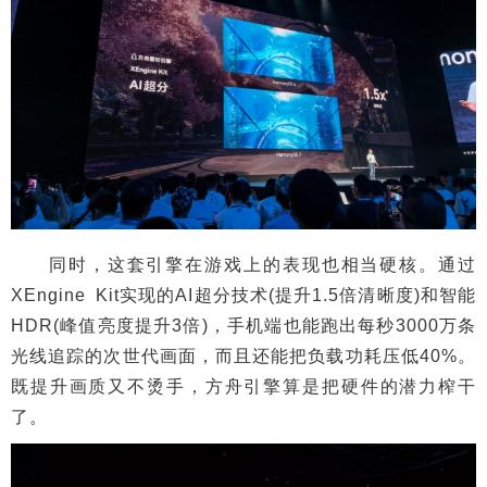
同时，这套引擎在游戏上的表现也相当硬核。通过
XEngine Kit实现的AI超分技术(提升1.5倍清晰度)和智能
HDR(峰值亮度提升3倍)，手机端也能跑出每秒3000万条
光线追踪的次世代画面，而且还能把负载功耗压低40%。
既提升画质又不烫手，方舟引擎算是把硬件的潜力榨干
了。