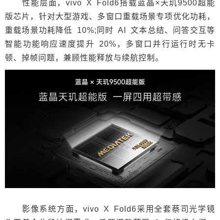
性能层面，vivo X Fold6搭载蓝晶×天玑9500超能
版芯片，针对大型游戏、多窗口重载场景专项优化功耗，
重载场景功耗降低 10%;同时 AI 文本总结、问答交互等
智能功能响应速度提升 20%，多窗口并行运行时无卡
顿、掉帧问题，兼顾性能释放与续航控制。
影像系统方面，vivo X Fold6采用全套蔡司光学镜