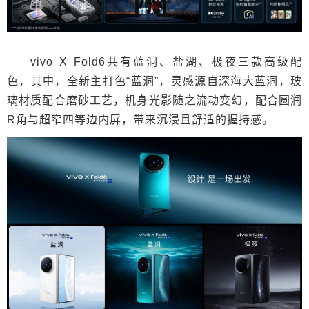
vivo X Fold6共有蓝洞、盐湖、极夜三款高级配
色，其中，全新主打色“蓝洞”，灵感源自深海大蓝洞，玻
璃材质配合磨砂工艺，机身光影随之流动变幻，配合圆润
R角与超窄四等边内屏，带来沉浸且舒适的握持感。