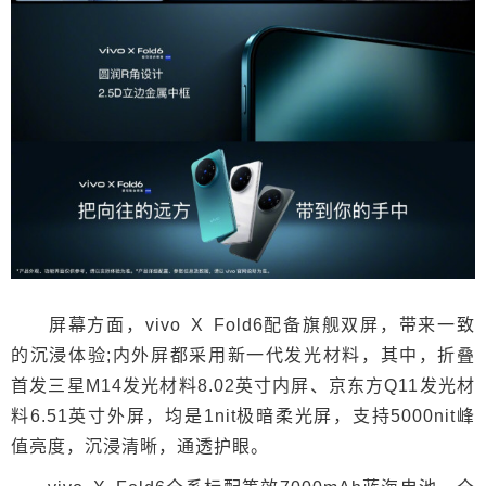
屏幕方面，vivo X Fold6配备旗舰双屏，带来一致
的沉浸体验;内外屏都采用新一代发光材料，其中，折叠
首发三星M14发光材料8.02英寸内屏、京东方Q11发光材
料6.51英寸外屏，均是1nit极暗柔光屏，支持5000nit峰
值亮度，沉浸清晰，通透护眼。