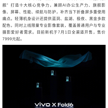
舰” 打造十大核心竞争力，兼顾AI办公生产力、旗舰影
像、屏幕、性能、续航与防护，补齐当下折叠屏多重使用
痛点。轻薄机身设计还提供蓝洞、盐湖、极夜、黑金多款
配色，同时上线限量专业影像套装，覆盖普通用户与专业
摄影爱好者需求。目前新机于7月1日全渠道开售，售价
7999元起。