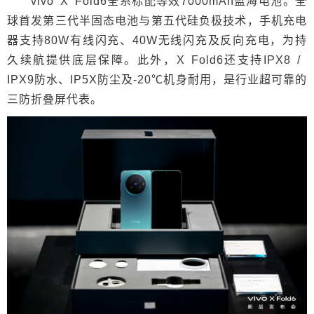
vivo X Fold6全系标配等效7000mAh蓝海电池。全
球首发第三代半固态电池与第五代硅负极技术，手机充电
器支持80W有线闪充、40W无线闪充及反向充电，为持
久续航提供底层保障。此外，X Fold6还支持IPX8 /
IPX9防水、IP5X防尘及-20℃机身耐用，是行业超可靠的
三防折叠屏代表。